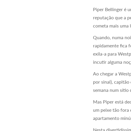
Piper Bellinger é 
reputação que a pe
cometa mais uma lo
Quando, numa noit
rapidamente fica f
exila-a para Westp
incutir alguma noç
Ao chegar a Westp
por sinal), capitã
semana num sítio q
Mas Piper está dec
um peixe tão fora
apartamento minús
Nesta divertidíssi