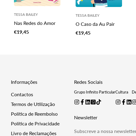
TESSA BAILEY
TESSA BAILEY
Nas Redes do Amor
O Caso da Au Pair
Translation
€19,45
Translation
€19,45
missing:
missing:
pt-
pt-
duct.price.sale_price
duct.price.regular_price
PT.products.product.price.regular_price
PT.products.product.price.r
Informações
Redes Sociais
Grupo Infinito Particular
Cultura
De
Contactos
Termos de Utilização
Política de Reembolso
Newsletter
Política de Privacidade
Subscreve a nossa newslette
Livro de Reclamações