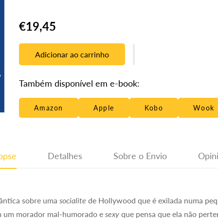
Translation
€19,45
missing:
pt-
Adicionar ao carrinho
PT.products.product.price.regular_price
Também disponível em e-book:
Amazon
Apple
Kobo
Wook
opse
Detalhes
Sobre o Envio
Opin
ântica sobre uma
socialite
de Hollywood que é exilada numa peq
om um morador mal-humorado e
sexy
que pensa que ela não perten