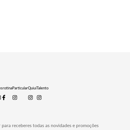
egular_price
srotina
Particular
Quiuí
Talento
r para receberes todas as novidades e promoções