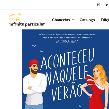
👋 Olá!
Chancelas
Catálogo
Ediç