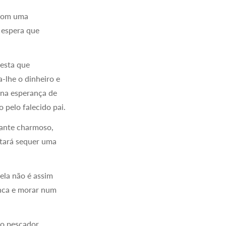
 com uma
 espera que
esta que
a-lhe o dinheiro e
 na esperança de
 pelo falecido pai.
tante charmoso,
ntará sequer uma
ela não é assim
unca e morar num
e o pescador