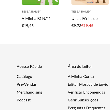
TESSA BAILEY
TESSA BAILEY
A Minha Fã N.º 1
Umas Férias de
Morrer
Translation
Translation
Translation
€19,45
€9,73
€19,45
missing:
missing:
missing:
pt-
pt-
pt-
PT.products.pro
PT.products.pro
PT.products.product.price.regular_price
Acesso Rápido
Área do Leitor
Catálogo
A Minha Conta
Pré-Vendas
Editar Morada de Envio
Merchandising
Verificar Encomendas
Podcast
Gerir Subscrições
Perguntas Frequentes