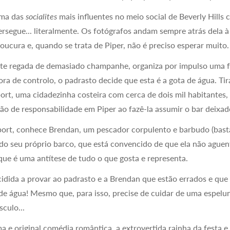
uma das
socialites
mais influentes no meio social de Beverly Hills
rsegue... literalmente. Os fotógrafos andam sempre atrás dela à
ucura e, quando se trata de Piper, não é preciso esperar muito.
e regada de demasiado champanhe, organiza por impulso uma f
ora de controlo, o padrasto decide que esta é a gota de água. Tir
ort, uma cidadezinha costeira com cerca de dois mil habitantes,
ão de responsabilidade em Piper ao fazê-la assumir o bar deixado
ort, conhece Brendan, um pescador corpulento e barbudo (bas
o do seu próprio barco, que está convencido de que ela não ague
ue é uma antítese de tudo o que gosta e representa.
idida a provar ao padrasto e a Brendan que estão errados e que 
 de água! Mesmo que, para isso, precise de cuidar de uma espel
culo...
ma e original comédia romântica, a extrovertida rainha da festa 