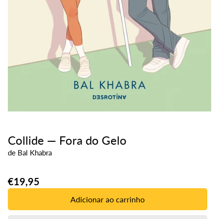
Collide — Fora do Gelo
de
Bal Khabra
Translation
€19,95
missing:
Adicionar ao carrinho
pt-
PT.products.product.price.regular_price