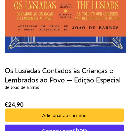
Os Lusíadas Contados às Crianças e
Lembrados ao Povo — Edição Especial
de
João de Barros
Translation
€24,90
missing:
Adicionar ao carrinho
pt-
PT.products.product.price.regular_price