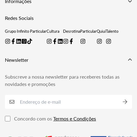
venda, a mesma só será expedida quando todos os livros
Informações
Merchandising
estiverem disponíveis, ou seja, na data de lançamento do
Editar Morada de Envio
Podcast
Contactos
último livro a sair.
Redes Sociais
Verificar Encomendas
Termos de Utilização
Gerir Subscrições
Grupo Infinito Particular
Cultura
Desrotina
Particular
Quiuí
Talento
Política de Reembolso
Perguntas Frequentes
Política de Privacidade
Livro de Reclamações
Newsletter
Subscreve a nossa newsletter para receberes todas as
novidades e promoções
Concordo com os
Termos e Condições