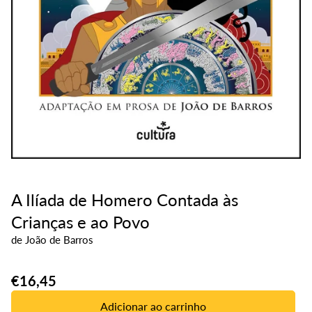
A Ilíada de Homero Contada às
Crianças e ao Povo
de
João de Barros
Translation
€16,45
missing:
Adicionar ao carrinho
pt-