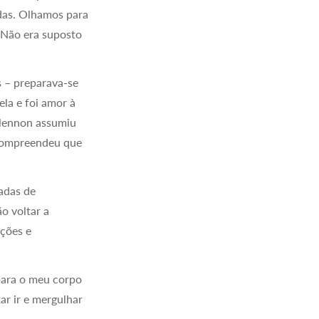
idas. Olhamos para
 Não era suposto
s – preparava-se
la e foi amor à
 Glennon assumiu
 compreendeu que
cadas de
o voltar a
ições e
para o meu corpo
ar ir e mergulhar