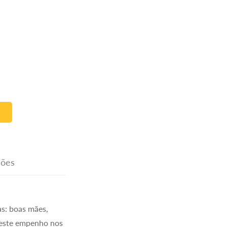
iões
s: boas mães,
 este empenho nos