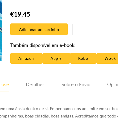
Translation
€19,45
missing:
pt-
Adicionar ao carrinho
PT.products.product.price.regular_price
Também disponível em e-book:
Amazon
Apple
Kobo
Wook
opse
Detalhes
Sobre o Envio
Opin
em uma ânsia dentro de si. Empenhamo-nos ao limite em ser boa
 companheiras, boas cidadãs, boas amigas. Acreditamos que todo