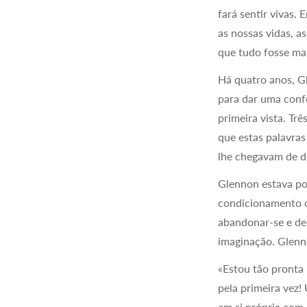
fará sentir vivas.
as nossas vidas, 
que tudo fosse ma
Há quatro anos, Gl
para dar uma conf
primeira vista. Tr
que estas palavra
lhe chegavam de d
Glennon estava por
condicionamento cu
abandonar-se e dec
imaginação. Glenno
«Estou tão pronta
pela primeira vez!
em si própria com o