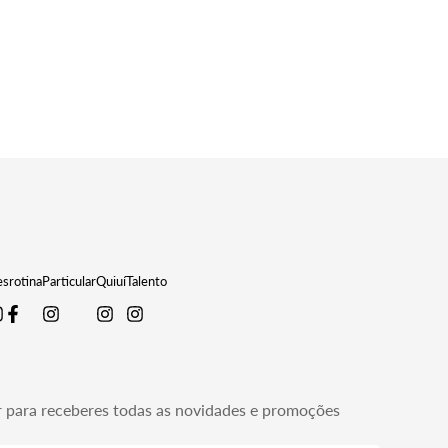
srotina
Particular
Quiuí
Talento
r para receberes todas as novidades e promoções