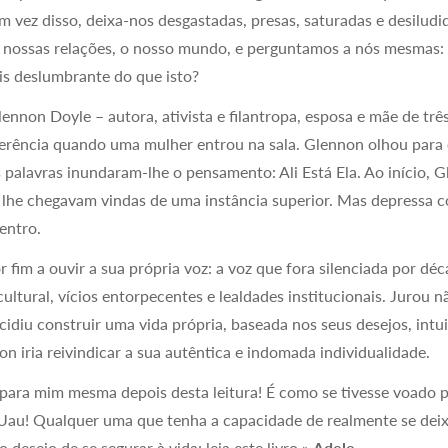
 Em vez disso, deixa-nos desgastadas, presas, saturadas e desilud
as nossas relações, o nosso mundo, e perguntamos a nós mesmas:
is deslumbrante do que isto?
ennon Doyle – autora, ativista e filantropa, esposa e mãe de trê
erência quando uma mulher entrou na sala. Glennon olhou para e
ês palavras inundaram-lhe o pensamento: Ali Está Ela. Ao início,
s lhe chegavam vindas de uma instância superior. Mas depressa
entro.
 fim a ouvir a sua própria voz: a voz que fora silenciada por dé
ltural, vícios entorpecentes e lealdades institucionais. Jurou nã
idiu construir uma vida própria, baseada nos seus desejos, intu
n iria reivindicar a sua autêntica e indomada individualidade.
 para mim mesma depois desta leitura! É como se tivesse voado 
 Uau! Qualquer uma que tenha a capacidade de realmente se deix
 desejo de se segurar à vida: leia este livro.»
Adele