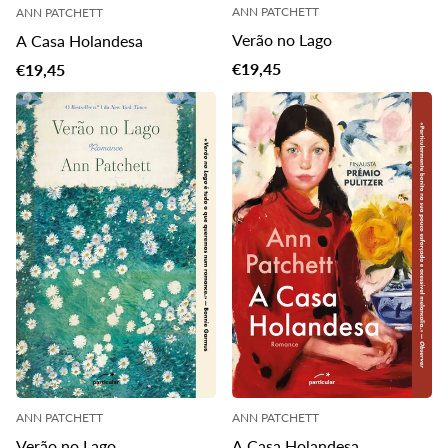
ANN PATCHETT
ANN PATCHETT
Verão no Lago
A Casa Holandesa
Translation
Translation
€19,45
€19,45
missing:
missing:
pt-
pt-
PT.products.product.price.regu
PT.products.product.price.regular_price
ANN PATCHETT
ANN PATCHETT
Verão no Lago
A Casa Holandesa