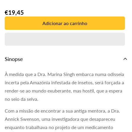
Translation
€19,45
missing:
Adicionar ao carrinho
pt-
PT.products.product.price.regular_price
Sinopse
À medida que a Dra. Marina Singh embarca numa odisseia
incerta pela Amazónia infestada de insetos, será forçada a
render-se ao mundo exuberante, mas hostil, que a espera
no seio da selva.
Com a missão de encontrar a sua antiga mentora, a Dra.
Annick Swenson, uma investigadora que desapareceu
enquanto trabalhava no projeto de um medicamento