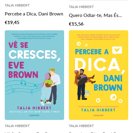
TALIA HIBBERT
TALIA HIBBERT
Percebe a Dica, Dani Brown
Quero Odiar-te, Mas És
Translation
Demasiado Fofo — Edição
€19,45
Translation
€15,56
missing:
Especial
missing:
pt-
pt-
PT.products.product.price.regular_price
PT.products.product.price.regu
TALIA HIBBERT
TALIA HIBBERT