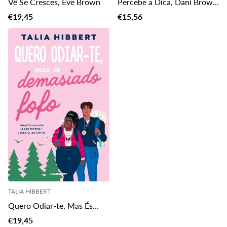
Vê Se Cresces, Eve Brown
Percebe a Dica, Dani Brown
— Edição Especial
Translation
Translation
€19,45
€15,56
missing:
missing:
pt-
pt-
PT.products.product.price.regular_price
PT.products.product.price.regu
TALIA HIBBERT
Quero Odiar-te, Mas És
Demasiado Fofo
Translation
€19,45