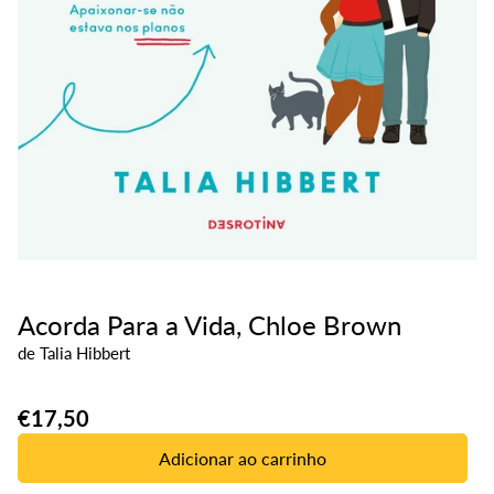
Acorda Para a Vida, Chloe Brown
de
Talia Hibbert
Translation
€17,50
missing:
Adicionar ao carrinho
pt-
PT.products.product.price.regular_price