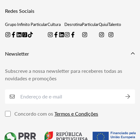
estiverem disponíveis, ou seja, na data de lançamento do
Editar Morada de Envio
Podcast
Contactos
último livro a sair.
Redes Sociais
Verificar Encomendas
Termos de Utilização
Gerir Subscrições
Grupo Infinito Particular
Cultura
Desrotina
Particular
Quiuí
Talento
Política de Reembolso
Perguntas Frequentes
Política de Privacidade
Livro de Reclamações
Newsletter
Subscreve a nossa newsletter para receberes todas as
novidades e promoções
Concordo com os
Termos e Condições