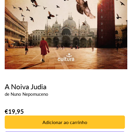
A Noiva Judia
de
Nuno Nepomuceno
Translation
€19,95
missing:
Adicionar ao carrinho
pt-
PT.products.product.price.regular_price