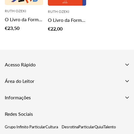
RUTH OZEKI
RUTH OZEKI
O Livro da Forma
O Livro da Forma
e do Vazio
e do Vazio
Translation
€23,50
Translation
€22,00
missing:
missing:
pt-
pt-
PT.products.product.price.regular_price
PT.products.product.price.regular_price
Acesso Rápido
Catálogo
Área do Leitor
Pré-Vendas
A Minha Conta
Informações
Merchandising
Editar Morada de Envio
Podcast
Contactos
Redes Sociais
Verificar Encomendas
Termos de Utilização
Gerir Subscrições
Grupo Infinito Particular
Cultura
Desrotina
Particular
Quiuí
Talento
Política de Reembolso