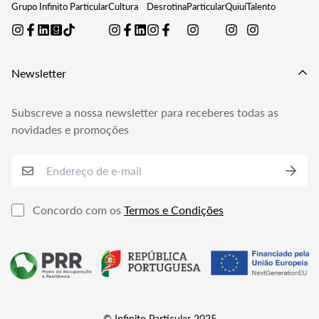
Gerir Subscrições
Grupo Infinito Particular
Cultura
Desrotina
Particular
Quiuí
Talento
Política de Reembolso
Perguntas Frequentes
Política de Privacidade
Livro de Reclamações
Newsletter
Subscreve a nossa newsletter para receberes todas as
novidades e promoções
Concordo com os
Termos e Condições
© Infinito Particular 2025