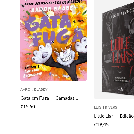
PT.products.produc
PT.products.product.price.regular_price
AARON BLABEY
Gata em Fuga — Camadas
Escondidas
Translation
€15,50
LEIGH RIVERS
missing:
Little Liar — Ediçã
pt-
Translation
€19,45
PT.products.product.price.regular_price
missing: