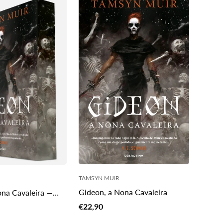
PT.products.product.price.regular_price
product.price.regular_price
TAMSYN MUIR
Gideon, a Nona Cavaleira
ona Cavaleira —
ial
Translation
€22,90
missing: