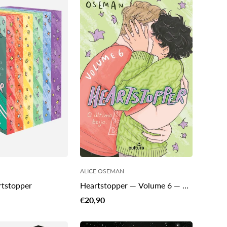
ALICE OSEMAN
Heartstopper — Volume 6 — O
rtstopper
Último Beijo
Translation
€20,90
missing:
pt-