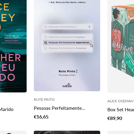
RUTE PINTO
ALICE OSEMAN
Pessoas Perfeitamente
Marido
Box Set Hea
Imperfeitas
Translation
€16,65
Translation
€89,90
missing:
missing:
pt-
pt-