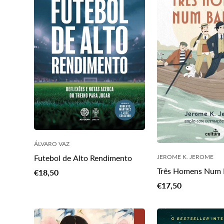
ÁLVARO VAZ
JEROME K. JEROME
Futebol de Alto Rendimento
Três Homens Num 
Translation
€18,50
missing:
Translation
€17,50
pt-
missing:
PT.products.product.price.regular_price
pt-
PT.products.produc