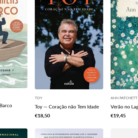
TOY
ANN PATCHETT
Barco
Toy — Coração não Tem Idade
Verão no La
Translation
Translation
€18,50
€19,45
missing:
missing:
pt-
pt-
t.price.regular_price
PT.products.product.price.regular_price
PT.products.