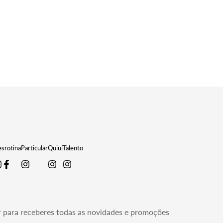
product.price.regular_price
srotina
Particular
Quiuí
Talento
r para receberes todas as novidades e promoções