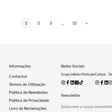
missing:
missing:
pt-
pt-
t.price.regular_price
PT.products.
PT.products.product.price.regular_price
1
2
3
…
32
»
Informações
Redes Sociais
Grupo Infinito Particular
Cultura
De
Contactos
Termos de Utilização
Política de Reembolso
Newsletter
Política de Privacidade
Subscreve a nossa newslette
Livro de Reclamações