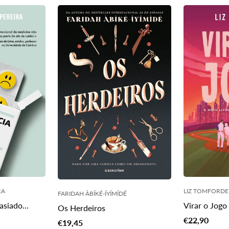
pt-
pt-
PT.products.product.price.regular_price
t.price.regular_price
PT.products.
RA
LIZ TOMFORDE
FARIDAH ÀBÍKÉ-ÍYÍMÍDÉ
asiado
Virar o Jogo
Os Herdeiros
Translation
€22,90
Translation
€19,45