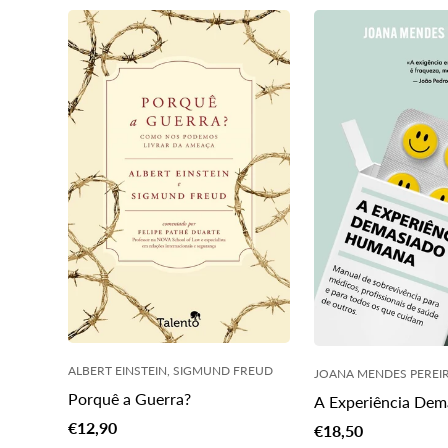
pt-
PT.products.produc
ALBERT EINSTEIN, SIGMUND FREUD
JOANA MENDES PEREI
Porquê a Guerra?
A Experiência Dem
Humana
Translation
€12,90
Translation
€18,50