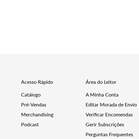
missing:
missing:
pt-
pt-
PT.products.product.price.regular_price
PT.products.produc
Acesso Rápido
Área do Leitor
Catálogo
A Minha Conta
Pré-Vendas
Editar Morada de Envio
Merchandising
Verificar Encomendas
Podcast
Gerir Subscrições
Perguntas Frequentes