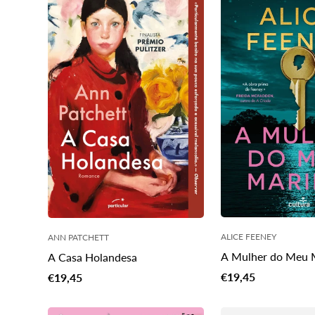
ALICE FEENEY
ANN PATCHETT
A Mulher do Meu 
A Casa Holandesa
Translation
Translation
€19,45
€19,45
missing:
missing:
pt-
pt-