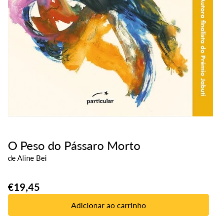
O Peso do Pássaro Morto
de
Aline Bei
Translation
€19,45
missing:
Adicionar ao carrinho
pt-
PT.products.product.price.regular_price