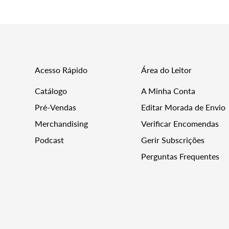
pt-
PT.products.product.price.regular_price
Acesso Rápido
Área do Leitor
Catálogo
A Minha Conta
Pré-Vendas
Editar Morada de Envio
Merchandising
Verificar Encomendas
Podcast
Gerir Subscrições
Perguntas Frequentes