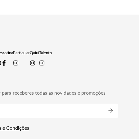
srotina
Particular
Quiuí
Talento
r para receberes todas as novidades e promoções
s e Condições