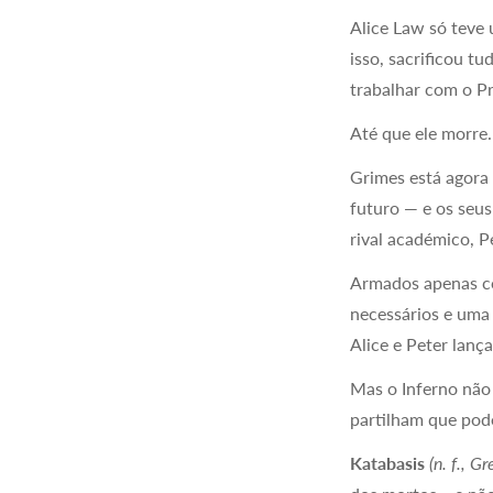
Alice Law só teve 
isso, sacrificou t
trabalhar com o P
Até que ele morre
Grimes está agora 
futuro — e os seus
rival académico, 
Armados apenas co
necessários e uma
Alice e Peter lan
Mas o Inferno não
partilham que pode
Katabasis
(n. f., G