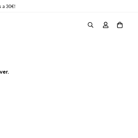
s a 30€!
ver.