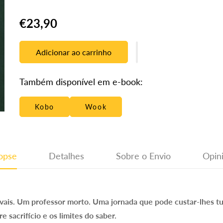
Translation
€23,90
missing:
pt-
Adicionar ao carrinho
PT.products.product.price.regular_price
Também disponível em e-book:
Kobo
Wook
opse
Detalhes
Sobre o Envio
Opin
ivais. Um professor morto. Uma jornada que pode custar-lhes t
e sacrifício e os limites do saber.