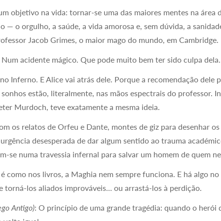
um objetivo na vida: tornar-se uma das maiores mentes na área 
udo — o orgulho, a saúde, a vida amorosa e, sem dúvida, a sanida
rofessor Jacob Grimes, o maior mago do mundo, em Cambridge.
. Num acidente mágico. Que pode muito bem ter sido culpa dela.
no Inferno. E Alice vai atrás dele. Porque a recomendação dele p
 sonhos estão, literalmente, nas mãos espectrais do professor. In
Peter Murdoch, teve exatamente a mesma ideia.
m os relatos de Orfeu e Dante, montes de giz para desenhar o
 urgência desesperada de dar algum sentido ao trauma académic
çam-se numa travessia infernal para salvar um homem de quem n
 é como nos livros, a Maghia nem sempre funciona. E há algo no
 torná-los aliados improváveis… ou arrastá-los à perdição.
rego Antigo)
: O princípio de uma grande tragédia: quando o herói