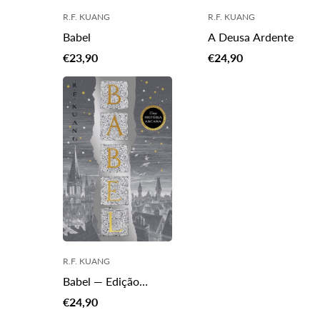
R.F. KUANG
R.F. KUANG
A Deusa Ardente
Babel
Translation
Translation
€24,90
€23,90
missing:
missing:
pt-
pt-
PT.products.product.pr
PT.products.product.price.regular_price
R.F. KUANG
Babel — Edição
Ilustrada
Translation
€24,90
missing: